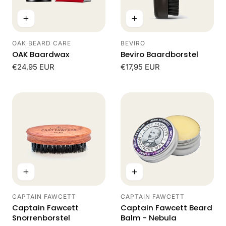
OAK BEARD CARE
BEVIRO
Leverancier:
Leverancier:
OAK Baardwax
Beviro Baardborstel
Normale
€24,95 EUR
Normale
€17,95 EUR
prijs
prijs
CAPTAIN FAWCETT
CAPTAIN FAWCETT
Leverancier:
Leverancier:
Captain Fawcett
Captain Fawcett Beard
Snorrenborstel
Balm - Nebula