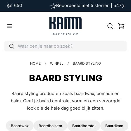
Beoordeeld met 5 sterren | 547 reviews
ar de inhoud
…
Winkelwag
HOME
WINKEL
BAARD STYLING
V
BAARD STYLING
E
Baard styling producten zoals baardwax, pomade en
R
balm. Geef je baard controle, vorm en een verzorgde
look die de hele dag goed blijft zitten.
Z
A
Baardwax
Baardbalsem
Baardborstel
Baardkam