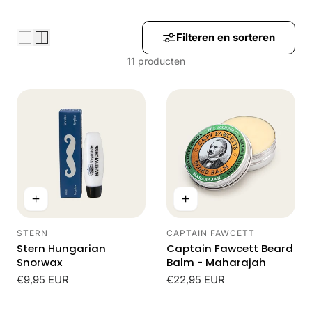
M
E
Filteren en sorteren
11 producten
L
I
N
G
:
STERN
CAPTAIN FAWCETT
Leverancier:
Leverancier:
Stern Hungarian
Captain Fawcett Beard
Snorwax
Balm - Maharajah
Normale
€9,95 EUR
Normale
€22,95 EUR
prijs
prijs