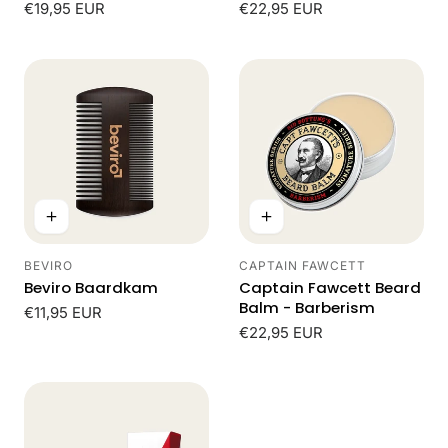
Normale
€19,95 EUR
Normale
€22,95 EUR
prijs
prijs
BEVIRO
CAPTAIN FAWCETT
Leverancier:
Leverancier:
Beviro Baardkam
Captain Fawcett Beard
Balm - Barberism
Normale
€11,95 EUR
prijs
Normale
€22,95 EUR
prijs