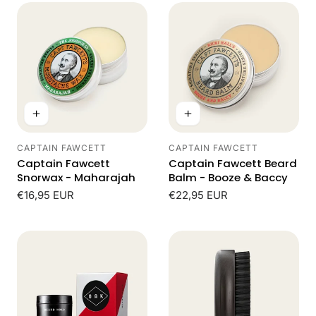
CAPTAIN FAWCETT
CAPTAIN FAWCETT
Leverancier:
Leverancier:
Captain Fawcett
Captain Fawcett Beard
Snorwax - Maharajah
Balm - Booze & Baccy
Normale
€16,95 EUR
Normale
€22,95 EUR
prijs
prijs