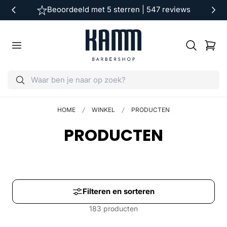
Beoordeeld met 5 sterren | 547 reviews
ar de inhoud
Winkelwag
HOME
WINKEL
PRODUCTEN
V
PRODUCTEN
E
R
Z
Filteren en sorteren
183 producten
A