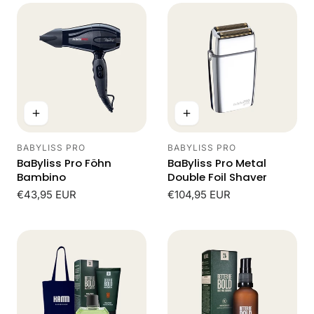
M
E
L
I
N
BABYLISS PRO
BABYLISS PRO
Leverancier:
Leverancier:
G
BaByliss Pro Föhn
BaByliss Pro Metal
Bambino
Double Foil Shaver
:
Normale
€43,95 EUR
Normale
€104,95 EUR
prijs
prijs