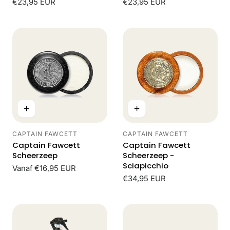
Normale
€23,95 EUR
Normale
€23,95 EUR
prijs
prijs
CAPTAIN FAWCETT
CAPTAIN FAWCETT
Leverancier:
Leverancier:
Captain Fawcett
Captain Fawcett
Scheerzeep
Scheerzeep -
Sciapicchio
Normale
Vanaf €16,95 EUR
prijs
Normale
€34,95 EUR
prijs