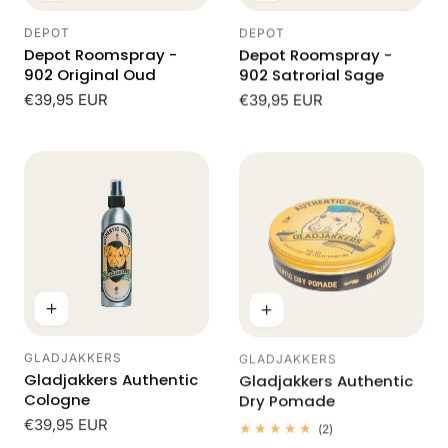
DEPOT
DEPOT
Leverancier:
Leverancier:
Depot Roomspray -
Depot Roomspray -
902 Original Oud
902 Satrorial Sage
Normale
€39,95 EUR
Normale
€39,95 EUR
prijs
prijs
GLADJAKKERS
GLADJAKKERS
Leverancier:
Leverancier:
Gladjakkers Authentic
Gladjakkers Authentic
Cologne
Dry Pomade
Normale
€39,95 EUR
2
(2)
totaal
prijs