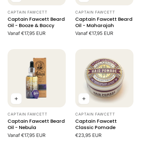
CAPTAIN FAWCETT
CAPTAIN FAWCETT
Leverancier:
Leverancier:
Captain Fawcett Beard
Captain Fawcett Beard
Oil - Booze & Baccy
Oil - Maharajah
Normale
Vanaf €17,95 EUR
Normale
Vanaf €17,95 EUR
prijs
prijs
CAPTAIN FAWCETT
CAPTAIN FAWCETT
Leverancier:
Leverancier:
Captain Fawcett Beard
Captain Fawcett
Oil - Nebula
Classic Pomade
Normale
Vanaf €17,95 EUR
Normale
€23,95 EUR