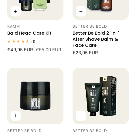
KAMM
BETTER BE BOLD
Leverancier:
Leverancier:
Bald Head Care Kit
Better Be Bold 2-in-1
After Shave Balm &
1
(1)
Face Care
totaal
Verkoopprijs
€49,95 EUR
Normale
€65,00 EUR
beoordelingen
Normale
€23,95 EUR
prijs
prijs
BETTER BE BOLD
BETTER BE BOLD
Leverancier:
Leverancier: