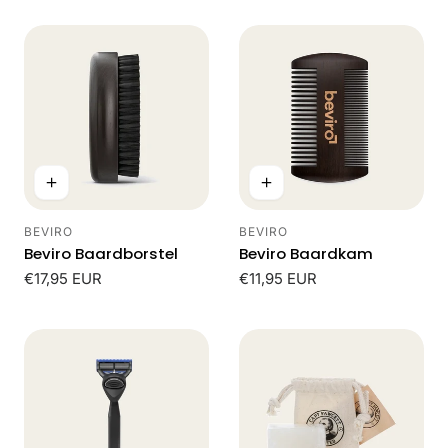
BEVIRO
BEVIRO
Leverancier:
Leverancier:
Beviro Baardborstel
Beviro Baardkam
Normale
€17,95 EUR
Normale
€11,95 EUR
prijs
prijs