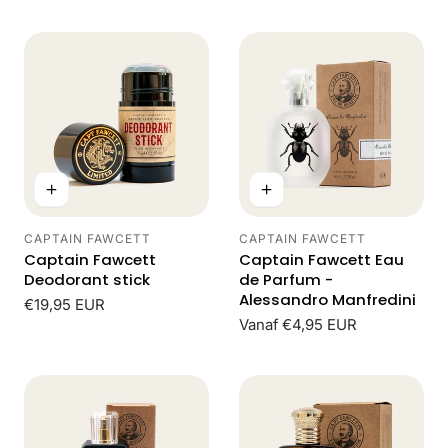
prijs
prijs
CAPTAIN FAWCETT
CAPTAIN FAWCETT
Leverancier:
Leverancier:
Captain Fawcett
Captain Fawcett Eau
Deodorant stick
de Parfum -
Alessandro Manfredini
Normale
€19,95 EUR
prijs
Normale
Vanaf €4,95 EUR
prijs