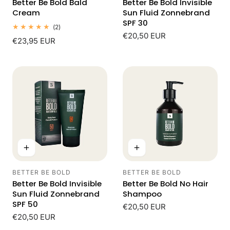
Better Be Bold Bald
Better Be Bold Invisible
Cream
Sun Fluid Zonnebrand
SPF 30
2
(2)
totaal
Normale
€20,50 EUR
Normale
€23,95 EUR
beoordelingen
prijs
prijs
BETTER BE BOLD
BETTER BE BOLD
Leverancier:
Leverancier:
Better Be Bold Invisible
Better Be Bold No Hair
Sun Fluid Zonnebrand
Shampoo
SPF 50
Normale
€20,50 EUR
Normale
€20,50 EUR
prijs
prijs