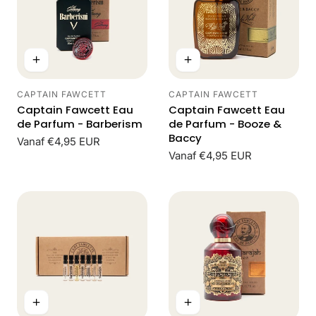
CAPTAIN FAWCETT
CAPTAIN FAWCETT
Leverancier:
Leverancier:
Captain Fawcett Eau
Captain Fawcett Eau
de Parfum - Barberism
de Parfum - Booze &
Baccy
Normale
Vanaf €4,95 EUR
prijs
Normale
Vanaf €4,95 EUR
prijs