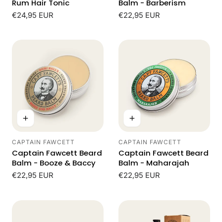
Rum Hair Tonic
Balm - Barberism
Normale
€24,95 EUR
Normale
€22,95 EUR
prijs
prijs
CAPTAIN FAWCETT
CAPTAIN FAWCETT
Leverancier:
Leverancier:
Captain Fawcett Beard
Captain Fawcett Beard
Balm - Booze & Baccy
Balm - Maharajah
Normale
€22,95 EUR
Normale
€22,95 EUR
prijs
prijs