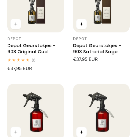
DEPOT
DEPOT
Leverancier:
Leverancier:
Depot Geurstokjes -
Depot Geurstokjes -
903 Original Oud
903 Satrorial Sage
Normale
€37,95 EUR
1
(1)
totaal
prijs
Normale
€37,95 EUR
beoordelingen
prijs