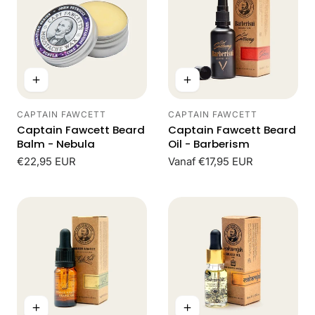
CAPTAIN FAWCETT
CAPTAIN FAWCETT
Leverancier:
Leverancier:
Captain Fawcett Beard
Captain Fawcett Beard
Balm - Nebula
Oil - Barberism
Normale
€22,95 EUR
Normale
Vanaf €17,95 EUR
prijs
prijs