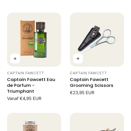
prijs
prijs
CAPTAIN FAWCETT
CAPTAIN FAWCETT
Leverancier:
Leverancier:
Captain Fawcett Eau
Captain Fawcett
de Parfum -
Grooming Scissors
Triumphant
Normale
€23,95 EUR
Normale
Vanaf €4,95 EUR
prijs
prijs