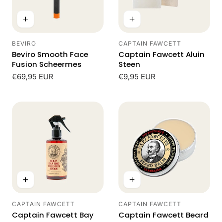
BEVIRO
CAPTAIN FAWCETT
Leverancier:
Leverancier:
Beviro Smooth Face
Captain Fawcett Aluin
Fusion Scheermes
Steen
Normale
€69,95 EUR
Normale
€9,95 EUR
prijs
prijs
CAPTAIN FAWCETT
CAPTAIN FAWCETT
Leverancier:
Leverancier:
Captain Fawcett Bay
Captain Fawcett Beard