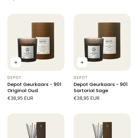
prijs
DEPOT
DEPOT
Leverancier:
Leverancier:
Depot Geurkaars - 901
Depot Geurkaars - 901
Original Oud
Sartorial Sage
Normale
€38,95 EUR
Normale
€38,95 EUR
prijs
prijs