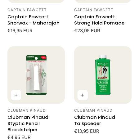
CAPTAIN FAWCETT
CAPTAIN FAWCETT
Leverancier:
Leverancier:
Captain Fawcett
Captain Fawcett
Snorwax - Maharajah
Strong Hold Pomade
Normale
€16,95 EUR
Normale
€23,95 EUR
prijs
prijs
CLUBMAN PINAUD
CLUBMAN PINAUD
Leverancier:
Leverancier:
Clubman Pinaud
Clubman Pinaud
Styptic Pencil
Talkpoeder
Bloedstelper
Normale
€13,95 EUR
Normale
€4,95 EUR
prijs