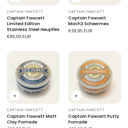
CAPTAIN FAWCETT
CAPTAIN FAWCETT
Leverancier:
Leverancier:
Captain Fawcett
Captain Fawcett
Limited Edition
Mach3 Scheermes
Stainless Steel Heupfles
Normale
€39,95 EUR
Normale
€89,00 EUR
prijs
prijs
CAPTAIN FAWCETT
CAPTAIN FAWCETT
Leverancier:
Leverancier:
Captain Fawcett Matt
Captain Fawcett Putty
Clay Pomade
Pomade