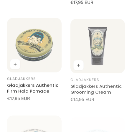
Normale
€17,95 EUR
beoordelingen
prijs
GLADJAKKERS
GLADJAKKERS
Leverancier:
Leverancier:
Gladjakkers Authentic
Gladjakkers Authentic
Firm Hold Pomade
Grooming Cream
Normale
€17,95 EUR
Normale
€14,95 EUR
prijs
prijs