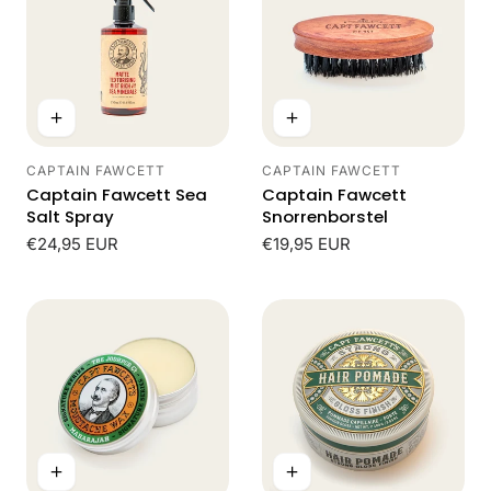
CAPTAIN FAWCETT
CAPTAIN FAWCETT
Leverancier:
Leverancier:
Captain Fawcett Sea
Captain Fawcett
Salt Spray
Snorrenborstel
Normale
€24,95 EUR
Normale
€19,95 EUR
prijs
prijs