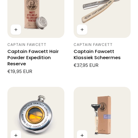
CAPTAIN FAWCETT
CAPTAIN FAWCETT
Leverancier:
Leverancier:
Captain Fawcett Hair
Captain Fawcett
Powder Expedition
Klassiek Scheermes
Reserve
Normale
€37,95 EUR
Normale
€19,95 EUR
prijs
prijs