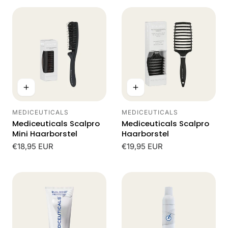
MEDICEUTICALS
MEDICEUTICALS
Leverancier:
Leverancier:
Mediceuticals Scalpro
Mediceuticals Scalpro
Mini Haarborstel
Haarborstel
Normale
€18,95 EUR
Normale
€19,95 EUR
prijs
prijs