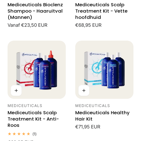
Mediceuticals Bioclenz
Mediceuticals Scalp
Shampoo - Haaruitval
Treatment Kit - Vette
(Mannen)
hoofdhuid
Normale
Vanaf €23,50 EUR
Normale
€68,95 EUR
prijs
prijs
MEDICEUTICALS
MEDICEUTICALS
Leverancier:
Leverancier:
Mediceuticals Scalp
Mediceuticals Healthy
Treatment Kit - Anti-
Hair Kit
Roos
Normale
€71,95 EUR
prijs
1
(1)
totaal