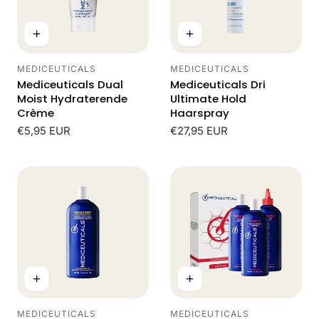
MEDICEUTICALS
MEDICEUTICALS
Leverancier:
Leverancier:
Mediceuticals Dual
Mediceuticals Dri
Moist Hydraterende
Ultimate Hold
Crème
Haarspray
Normale
€5,95 EUR
Normale
€27,95 EUR
prijs
prijs
MEDICEUTICALS
MEDICEUTICALS
Leverancier:
Leverancier: