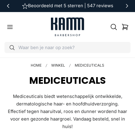
Beoordeeld met 5 sterren | 547 reviews
ar de inhoud
Winkelwag
HOME
WINKEL
MEDICEUTICALS
V
MEDICEUTICALS
E
Mediceuticals biedt wetenschappelijk ontwikkelde,
R
dermatologische haar- en hoofdhuidverzorging.
Effectief tegen haaruitval, roos en dunner wordend haar
Z
voor een gezonde haargroei. Vandaag besteld, snel in
A
huis!