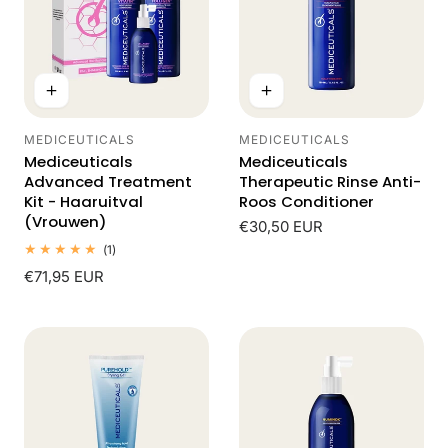
MEDICEUTICALS
MEDICEUTICALS
Leverancier:
Leverancier:
Mediceuticals
Mediceuticals
Advanced Treatment
Therapeutic Rinse Anti-
Kit - Haaruitval
Roos Conditioner
(Vrouwen)
Normale
€30,50 EUR
prijs
1
(1)
totaal
Normale
€71,95 EUR
beoordelingen
prijs