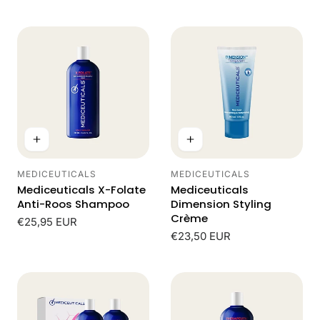
prijs
MEDICEUTICALS
MEDICEUTICALS
Leverancier:
Leverancier:
Mediceuticals X-Folate
Mediceuticals
Anti-Roos Shampoo
Dimension Styling
Crème
Normale
€25,95 EUR
prijs
Normale
€23,50 EUR
prijs