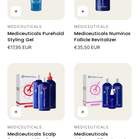
MEDICEUTICALS
MEDICEUTICALS
Leverancier:
Leverancier:
Mediceuticals Purehold
Mediceuticals Numinox
Styling Gel
Follicle Revitalizer
Normale
€17,95 EUR
Normale
€35,50 EUR
prijs
prijs
MEDICEUTICALS
MEDICEUTICALS
Leverancier:
Leverancier:
Mediceuticals Scalp
Mediceuticals