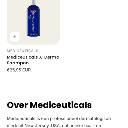
MEDICEUTICALS
Leverancier:
Mediceuticals X-Derma
Shampoo
Normale
€25,95 EUR
prijs
Laad meer
Over Mediceuticals
Mediceuticals is een professioneel dermatologisch
merk uit New Jersey, USA, dat unieke haar- en