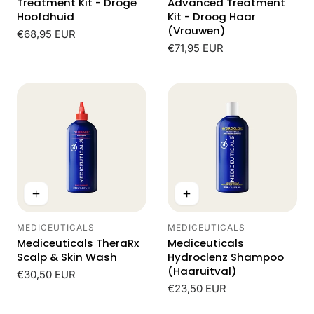
Treatment Kit - Droge
Advanced Treatment
Hoofdhuid
Kit - Droog Haar
(Vrouwen)
Normale
€68,95 EUR
prijs
Normale
€71,95 EUR
prijs
MEDICEUTICALS
MEDICEUTICALS
Leverancier:
Leverancier:
Mediceuticals TheraRx
Mediceuticals
Scalp & Skin Wash
Hydroclenz Shampoo
(Haaruitval)
Normale
€30,50 EUR
prijs
Normale
€23,50 EUR
prijs