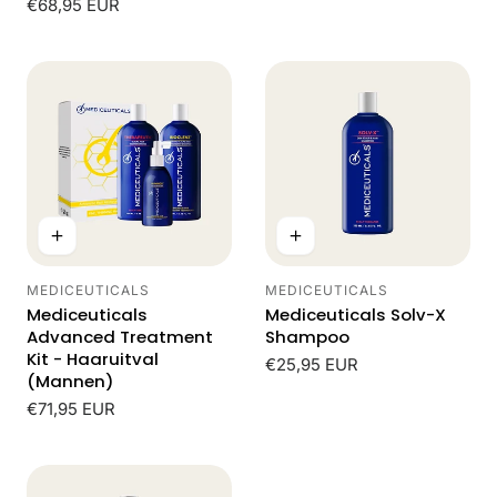
Normale
€68,95 EUR
beoordelingen
prijs
MEDICEUTICALS
MEDICEUTICALS
Leverancier:
Leverancier:
Mediceuticals
Mediceuticals Solv-X
Advanced Treatment
Shampoo
Kit - Haaruitval
Normale
€25,95 EUR
(Mannen)
prijs
Normale
€71,95 EUR
prijs