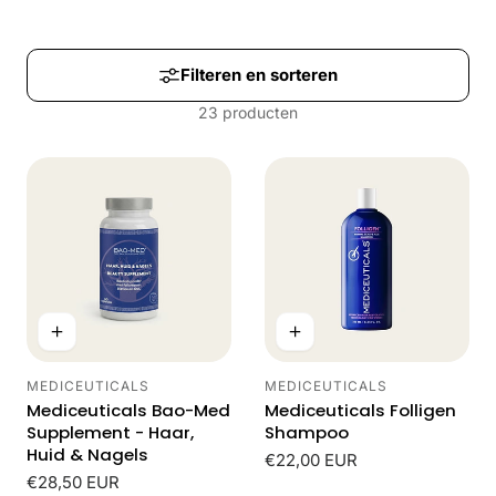
M
E
Filteren en sorteren
L
23 producten
I
N
G
:
MEDICEUTICALS
MEDICEUTICALS
Leverancier:
Leverancier:
Mediceuticals Bao-Med
Mediceuticals Folligen
Supplement - Haar,
Shampoo
Huid & Nagels
Normale
€22,00 EUR
Normale
€28,50 EUR
prijs