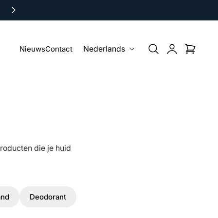
KAMM Tote Bag bij besteding vanaf €50
T
Inloggen
Winkelwagen
Nieuws
Contact
Nederlands
A
A
L
oducten die je huid
and
Deodorant