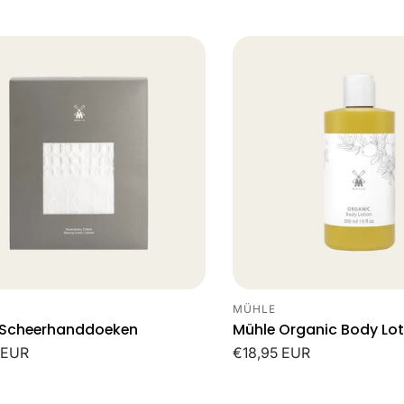
prijs
MÜHLE
cier:
Leverancier:
 Scheerhanddoeken
Mühle Organic Body Lot
le
 EUR
Normale
€18,95 EUR
prijs