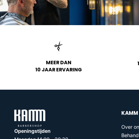
MEER DAN
10 JAAR ERVARING
KAMM
Over o
Openingstijden
Behand