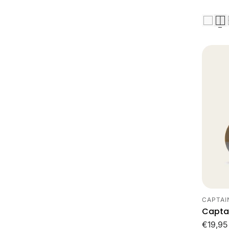
CAPTAI
Leveran
Captai
Norma
€19,95