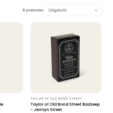
8 producten
Sorteer
TAYLOR OF OLD BOND STREET
Leverancier:
ie
Taylor of Old Bond Street Badzeep
- Jermyn Street