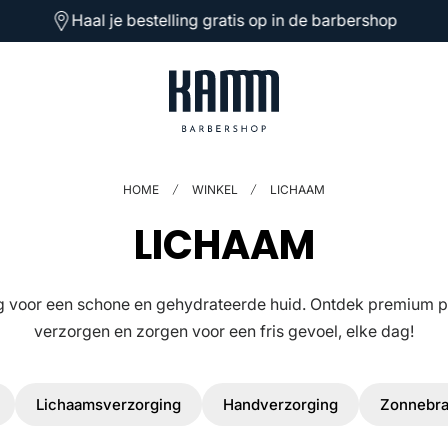
Haal je bestelling gratis op in de barbershop
HOME
WINKEL
LICHAAM
V
LICHAAM
E
 voor een schone en gehydrateerde huid. Ontdek premium pr
R
verzorgen en zorgen voor een fris gevoel, elke dag!
Z
Lichaamsverzorging
Handverzorging
Zonnebr
A