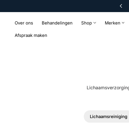
1000+ tevreden klanten
ar de inhoud
Over ons
Behandelingen
Shop
Merken
Afspraak maken
Lichaamsverzorging
Lichaamsreiniging