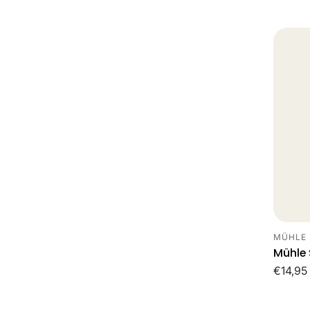
prijs
MÜHLE
Leveran
Mühle
Norma
€14,95
prijs