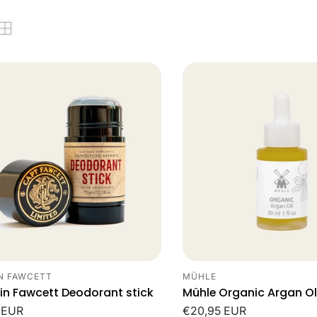
M
E
L
I
N
G
:
N FAWCETT
MÜHLE
cier:
Leverancier:
n Fawcett Deodorant stick
Mühle Organic Argan Ol
le
 EUR
Normale
€20,95 EUR