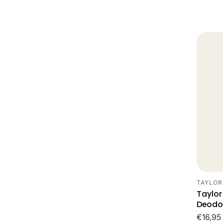
prijs
TAYLOR
Leveran
Taylor
Deodor
Norma
€16,95