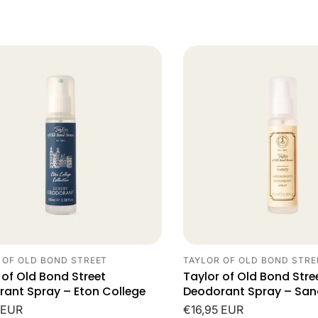
prijs
 OF OLD BOND STREET
TAYLOR OF OLD BOND STRE
cier:
Leverancier:
 of Old Bond Street
Taylor of Old Bond Stre
ant Spray – Eton College
Deodorant Spray – Sa
le
 EUR
Normale
€16,95 EUR