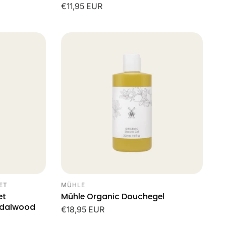
Normale
€11,95 EUR
prijs
ET
MÜHLE
Leverancier:
et
Mühle Organic Douchegel
ndalwood
Normale
€18,95 EUR
prijs