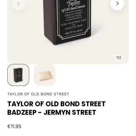
1
/
2
TAYLOR OF OLD BOND STREET
TAYLOR OF OLD BOND STREET
BADZEEP - JERMYN STREET
Normale
€11.95
prijs