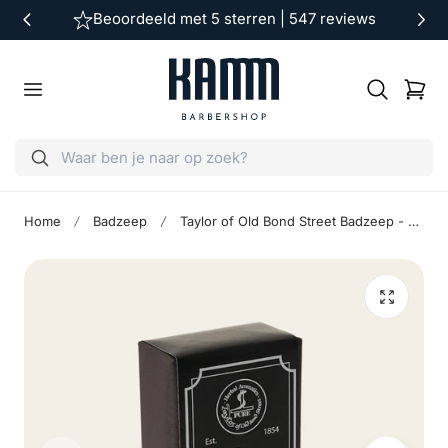
Beoordeeld met 5 sterren | 547 reviews
ar de inhoud
Winkelwag
Home
Badzeep
Taylor of Old Bond Street Badzeep - Jermyn Street