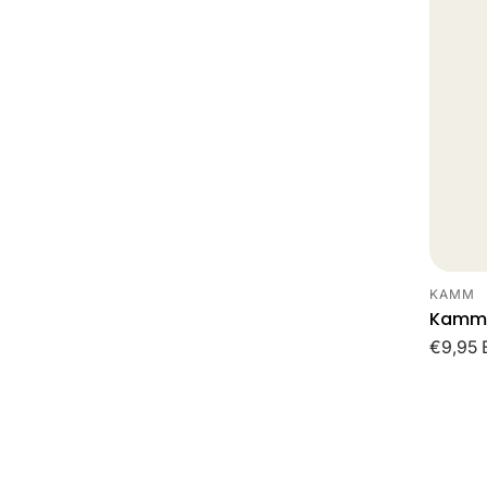
KAMM
Leveran
Kamm 
Norma
€9,95 
prijs