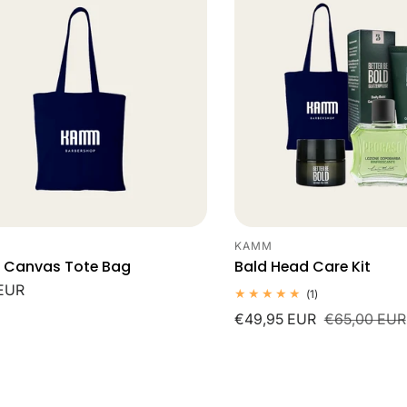
M
E
L
I
N
KAMM
cier:
Leverancier:
G
Canvas Tote Bag
Bald Head Care Kit
le
EUR
1
(1)
:
totaal
Verkoopprijs
€49,95 EUR
Normale
€65,00 EUR
beoordelingen
prijs