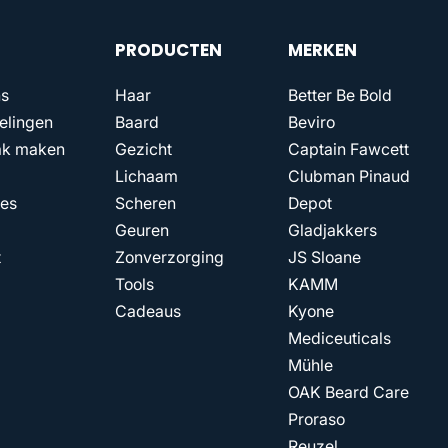
PRODUCTEN
MERKEN
ns
Haar
Better Be Bold
elingen
Baard
Beviro
ak maken
Gezicht
Captain Fawcett
Lichaam
Clubman Pinaud
res
Scheren
Depot
Geuren
Gladjakkers
t
Zonverzorging
JS Sloane
Tools
KAMM
Cadeaus
Kyone
Mediceuticals
Mühle
OAK Beard Care
Proraso
Reuzel