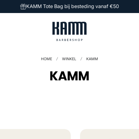
KAMM Tote Bag bij besteding vanaf €50
HOME
WINKEL
KAMM
V
KAMM
E
R
Z
A