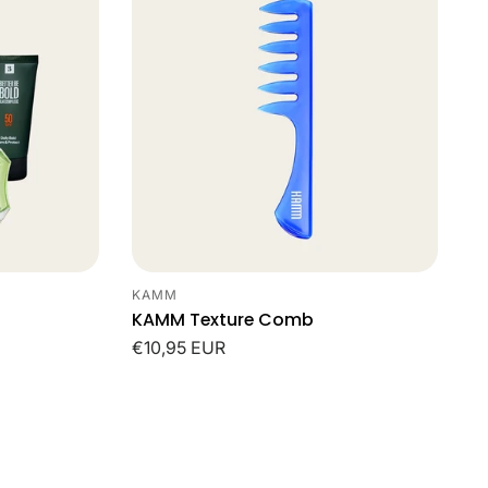
KAMM
Leverancier:
KAMM Texture Comb
Normale
€10,95 EUR
prijs