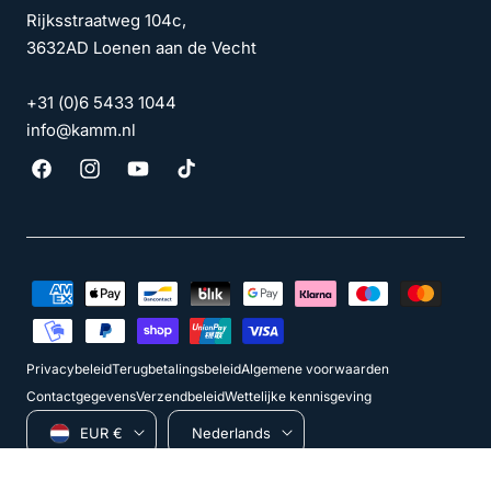
Rijksstraatweg 104c,
3632AD Loenen aan de Vecht
+31 (0)6 5433 1044
info@kamm.nl
Facebook
Instagram
YouTube
TikTok
Betaalmethoden
Privacybeleid
Terugbetalingsbeleid
Algemene voorwaarden
Contactgegevens
Verzendbeleid
Wettelijke kennisgeving
Land/regio
Taal
EUR €
Nederlands
© 2026
KAMM Barbershop