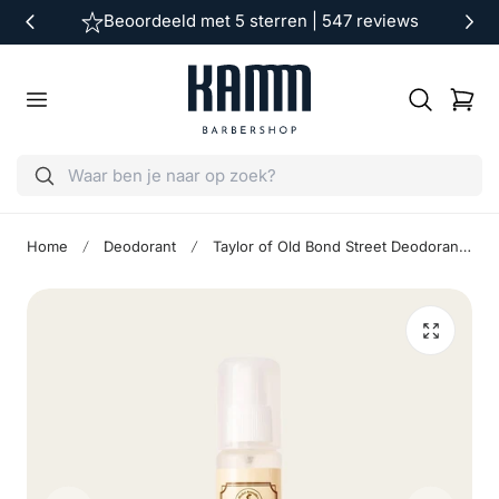
Beoordeeld met 5 sterren | 547 reviews
ar de inhoud
Winkelwag
Home
Deodorant
Taylor of Old Bond Street Deodorant Spray – Sandalwood