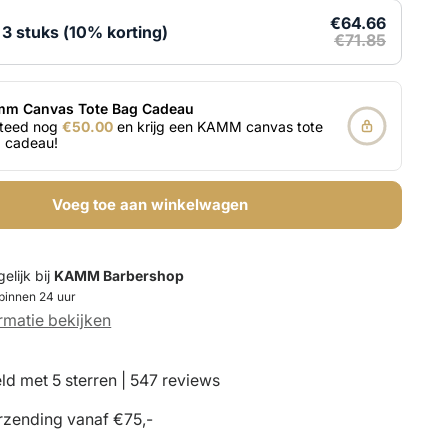
€64.66
 3 stuks (10% korting)
€71.85
m Canvas Tote Bag Cadeau
teed nog
€50.00
en krijg een KAMM canvas tote
 cadeau!
Voeg toe aan winkelwagen
lijk bij
KAMM Barbershop
 binnen 24 uur
rmatie bekijken
d met 5 sterren | 547 reviews
rzending vanaf €75,-