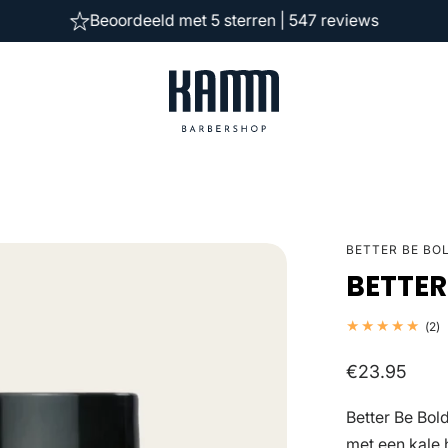
Beoordeeld met 5 sterren | 547 reviews
BETTER BE BO
BETTER
2
(2)
t
b
Normale
€23.95
prijs
Better Be Bo
met een kale 