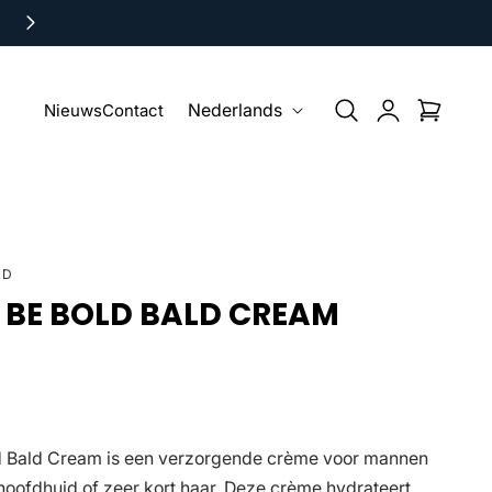
Gratis verzending vanaf €75,-
T
Inloggen
Winkelwagen
Nieuws
Contact
Nederlands
A
A
L
LD
 BE BOLD BALD CREAM
otaal
eoordelingen
ld Bald Cream is een verzorgende crème voor mannen
hoofdhuid of zeer kort haar. Deze crème hydrateert,