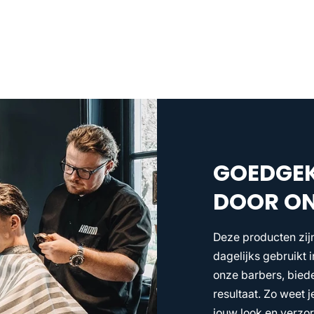
GOEDGE
DOOR ON
Deze producten zij
dagelijks gebruikt
onze barbers, biede
resultaat. Zo weet j
jouw look en verzor