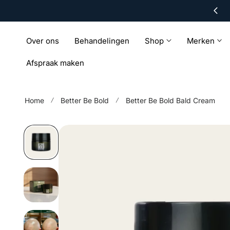
KAMM Tote Bag bij besteding vanaf €50
ar de inhoud
Over ons
Behandelingen
Shop
Merken
Afspraak maken
Home
Better Be Bold
Better Be Bold Bald Cream