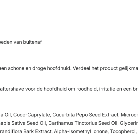
oeden van buitenaf
en schone en droge hoofdhuid. Verdeel het product gelijkmat
ftershave voor de hoofdhuid om roodheid, irritatie en een b
ja Oil, Coco-Caprylate, Cucurbita Pepo Seed Extract, Microcr
bis Sativa Seed Oil, Carthamus Tinctorius Seed Oil, Glycerin
andiflora Bark Extract, Alpha-Isomethyl Ionone, Tocopherol, B