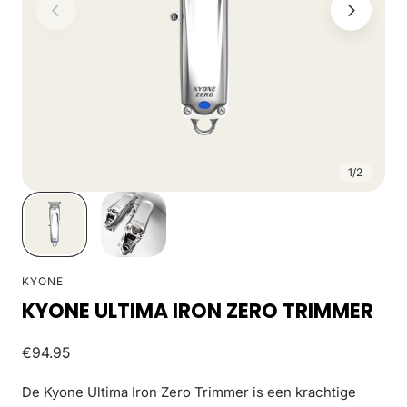
1
/
2
KYONE
KYONE ULTIMA IRON ZERO TRIMMER
Normale
€94.95
prijs
De Kyone Ultima Iron Zero Trimmer is een krachtige