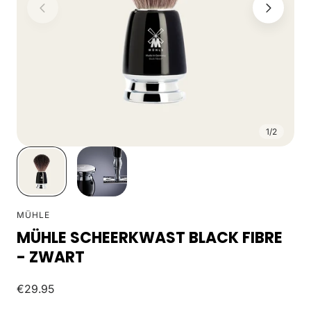
1
/
2
MÜHLE
MÜHLE SCHEERKWAST BLACK FIBRE
- ZWART
Normale
€29.95
prijs