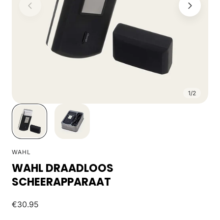
1
/
2
WAHL
WAHL DRAADLOOS
SCHEERAPPARAAT
Normale
€30.95
prijs